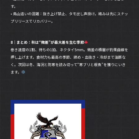
す。
• 鳥山追いの混雑：抜き上げ禁止、タモ出し声掛け。絡みは先にスナッ
プリリースでリカバリー。
8｜まとめ：秋は“微差”が最大差を生む季節
巻き速度の1割、待ちの1拍、ネクタイ5mm。微差の積層が釣果曲線を
押し上げます。食材力も最高の季節、締め・血抜き・冷却まで油断な
く。次回は冬、海況と防寒を読み切って“寒ブリと根魚”を獲りにいき
ます。