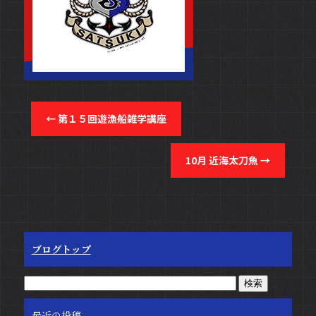
←
第１５回遊漁船雑学講座
10月 近海太刀魚
→
ブログトップ
最近の投稿