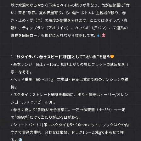
秋は水温のゆるやかな下降とベイトの肥りが重なり、魚が広範囲に“食
o
いに来る”季節。夏の表層寄りから中層〜ボトムに主戦場が移り、巻
o
き・止め・間（ま）の精度が釣果を分けます。ここではタイラバ（真
k
鯛）、ティップラン（アオリイカ）、カワハギ（肝パン）、回遊系の
青物を同日ローテも視野に入れながら攻略します。
1｜秋タイラバ：巻きスピード1割落として“太い魚”を拾う
• 基本レンジ：底上3〜15m。駆け上がりの肩とフラットの薄反応を丁
寧になぞる。
• ヘッド重量：60〜120g。二枚潮・速潮は重めで縦のテンションを維
持。
• ネクタイ：ストレート細身を基軸に、濁り・曇天はカーリー/オレン
ジゴールドでアピールUP。
• 巻き：夏より1割遅いを合言葉に。一定→微変速（＋−5%）→一定
の“微妙差”だけで当たりが出る日がある。
• ショートバイト対策：ネクタイを5〜10mmカット、フックはやや内
向きで貫通力重視。合わせは厳禁、ドラグ1.5〜2.0kgで走らせて獲
る。