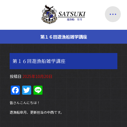
第１６回遊漁船雑学講座
第１６回遊漁船雑学講座
投稿日
2025年10月20日
F
T
Li
a
w
n
皆さんこんにちは！
c
itt
e
遊漁船皐月、更新担当の中西です。
e
er
b