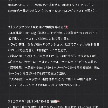
地形読みのコツ： – 点の反応＝追わせる（細身＋タイトピッチ）。 –
面の反応＝見切らせない（ボリュームUP＋ロングキャストで通す）。
2｜ティップラン：風と潮に“角度を与える”
• エギ重量：30〜45g（基準）。ドテラ流しでは角度がつくので1〜2
番手重く、キャストして斜めに入れて長く探る。
• ライン管理：張らず緩めずのテンション。風波でティップが暴れる日
はロッド角度を低く、肘固定でノイズを消す。
• 誘いと間：小さく2〜3回ハネ上げ→2〜4拍“待ち”。抱きの多くは“止
め”で出る。カラーローテはナチュラル→ケイムラ→アピールの順で。
• 深場攻略：水深35〜50mはPE0.6＋リーダー2.5〜3号で抵抗減。底立
ち→ライン角度15〜30°を保てる重さが正解。
ミスの典型： – 乗らない→抱き待ちが短い。2拍→3〜4拍に延長。 –
バラす→追いシャクリで身切れ。巻き合わせのみでOK。
3｜カワハギ：肝パンを“掛ける”技術
• 仕掛け：胴付き3本針＋オモリ25〜30号。枝は短め（3〜5cm）で聞