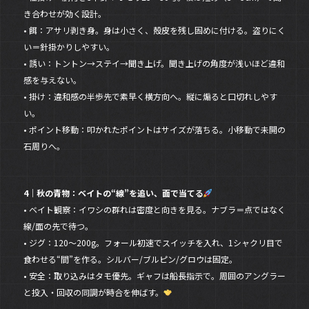
き合わせが効く設計。
• 餌：アサリ剥き身。身は小さく、殻皮を残し固めに付ける。盗りにく
い＝針掛かりしやすい。
• 誘い：トントン→ステイ→聞き上げ。聞き上げの角度が浅いほど違和
感を与えない。
• 掛け：違和感の半歩先で素早く横方向へ。縦に煽ると口切れしやす
い。
• ポイント移動：叩かれたポイントはサイズが落ちる。小移動で未開の
石周りへ。
4｜秋の青物：ベイトの“線”を追い、面で当てる
• ベイト観察：イワシの群れは密度と向きを見る。ナブラ＝点ではなく
線/面の先で待つ。
• ジグ：120〜200g。フォール初速でスイッチを入れ、1シャクリ目で
食わせる“間”を作る。シルバー/ブルピン/グロウは固定。
• 安全：取り込みはタモ優先。ギャフは船長指示で。周囲のアングラー
と投入・回収の同調が時合を伸ばす。