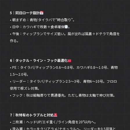
5｜同日ローテ設計
• 朝まずめ：青物/タイラバで“時合取り”。
• 日中：カワハギで枚数＋食卓確保
。
• 午後：ティップランでサイズ狙い。風が出れば風裏＋ドテラで角度を
作る。
6｜タックル・ライン・フック最適化
• PE：タイラバ/ティップラン0.6〜0.8号、カワハギ0.8〜1.0号、青物
1.5〜2.0号。
• リーダー：タイラバ/ティップラン2.5〜3号、青物6〜10号。フロロ
使用で根ズレ対策。
• フック：秋は細軸寄りで貫通優先。ただし青物は太軸で伸び対策。
7｜秋特有のトラブルと対処
• 二枚潮：ヘッドUP/エギ重く/ライン角度を20°以内へ。
• 澄み潮：カラーをクリアラメ/ナチュラルへ、リーダーを0.5号落と