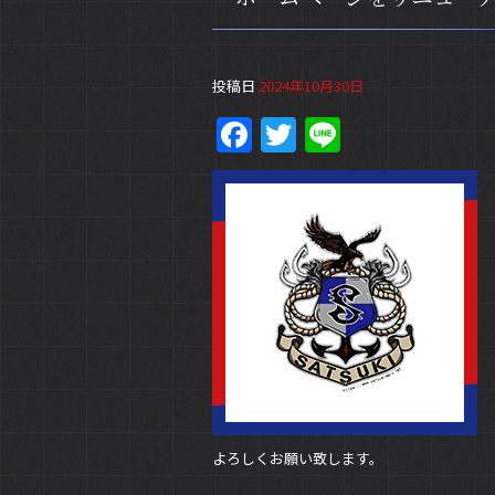
投稿日
2024年10月30日
F
T
Li
a
w
n
c
itt
e
e
er
b
o
o
k
よろしくお願い致します。