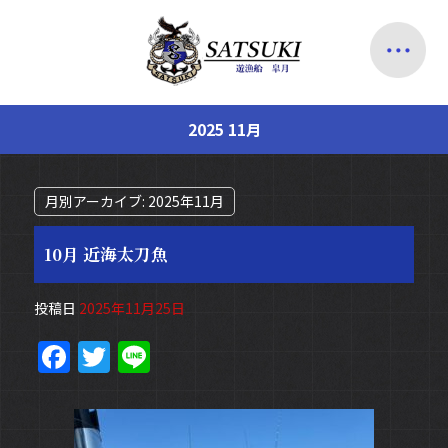
2025 11月
月別アーカイブ:
2025年11月
10月 近海太刀魚
投稿日
2025年11月25日
F
T
Li
a
w
n
c
itt
e